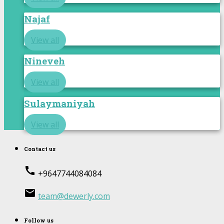
Najaf
View all
Nineveh
View all
Sulaymaniyah
View all
Contact us
call
+9647744084084
email
team@dewerly.com
Follow us