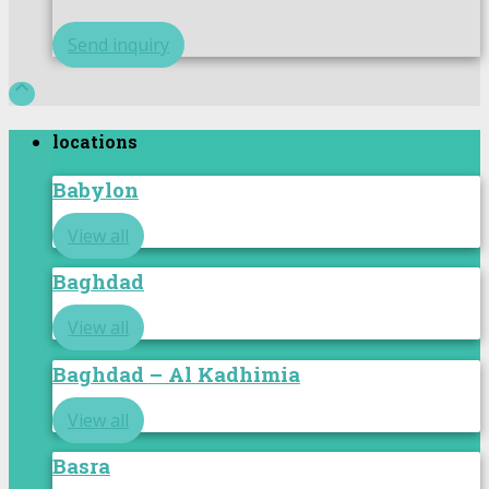
Send inquiry

locations
Babylon
View all
Baghdad
View all
Baghdad – Al Kadhimia
View all
Basra