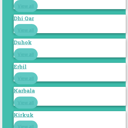
View all
Dhi Qar
View all
Duhok
View all
Erbil
View all
Karbala
View all
Kirkuk
View all